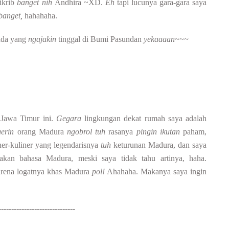
 ikrib
banget nih
Andhira ~XD.
Eh
tapi lucunya gara-gara saya
banget,
hahahaha.
ada yang
ngajakin
tinggal di Bumi Pasundan
yekaaaan~~~
 Jawa Timur ini.
Gegara
lingkungan dekat rumah saya adalah
gerin
orang Madura
ngobrol tuh
rasanya
pingin ikutan
paham,
iner-kuliner yang legendarisnya
tuh
keturunan Madura, dan saya
kan bahasa Madura, meski saya tidak tahu artinya, haha.
arena logatnya khas Madura
pol!
Ahahaha. Makanya saya ingin
------------------------------