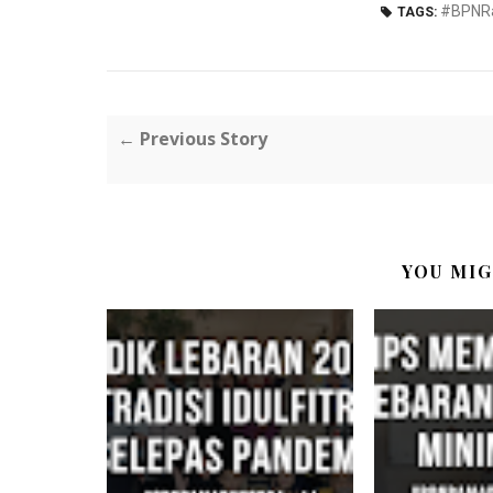
#BPNR
TAGS:
← Previous Story
YOU MIG