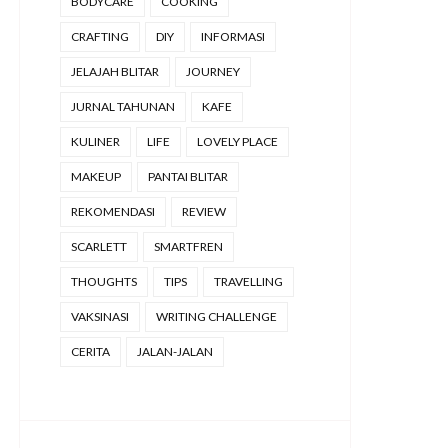
BODYCARE
COOKING
CRAFTING
DIY
INFORMASI
JELAJAH BLITAR
JOURNEY
JURNAL TAHUNAN
KAFE
KULINER
LIFE
LOVELY PLACE
MAKEUP
PANTAI BLITAR
REKOMENDASI
REVIEW
SCARLETT
SMARTFREN
THOUGHTS
TIPS
TRAVELLING
VAKSINASI
WRITING CHALLENGE
CERITA
JALAN-JALAN