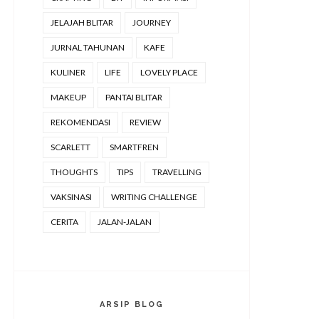
JELAJAH BLITAR
JOURNEY
JURNAL TAHUNAN
KAFE
KULINER
LIFE
LOVELY PLACE
MAKEUP
PANTAI BLITAR
REKOMENDASI
REVIEW
SCARLETT
SMARTFREN
THOUGHTS
TIPS
TRAVELLING
VAKSINASI
WRITING CHALLENGE
CERITA
JALAN-JALAN
ARSIP BLOG