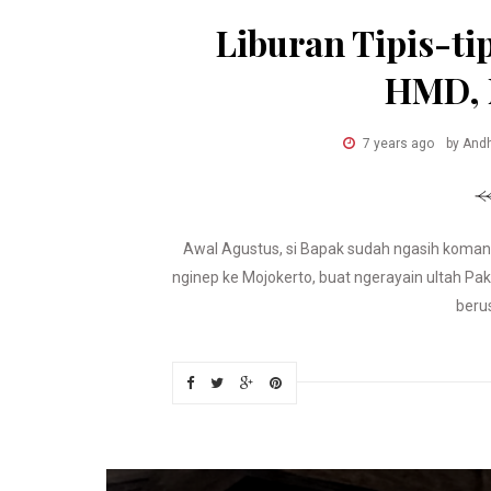
Liburan Tipis-tip
HMD, 
7 years ago
by Andh
Awal Agustus, si Bapak sudah ngasih komand
nginep ke Mojokerto, buat ngerayain ultah Pakl
berus