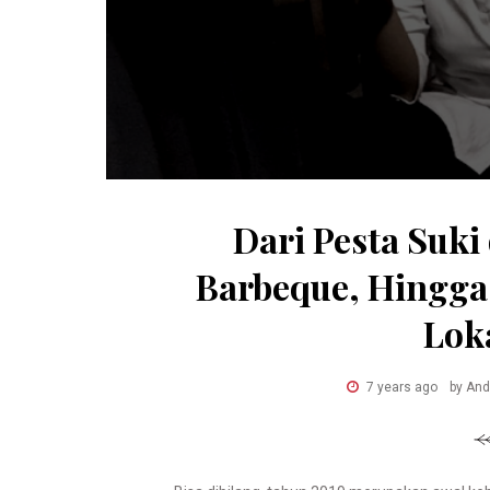
Dari Pesta Suki
Barbeque, Hingga 
Loka
7 years ago
by And