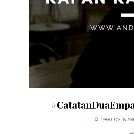
#CatatanDuaEmpa
7 years ago
by And