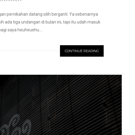
n pernikahan datang silih berganti. Ya sebenarnya
sih ada tiga undangan di bulan ini, tapi itu udah masuk
bagi saya heuheuehu....
CONTINUE READING