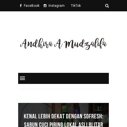
FaceBook
Instagram
TikTok
Twitter