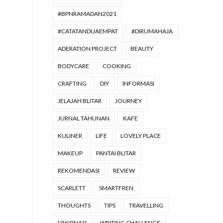
#BPNRAMADAN2021
#CATATANDUAEMPAT
#DIRUMAHAJA
ADERATION PROJECT
BEAUTY
BODYCARE
COOKING
CRAFTING
DIY
INFORMASI
JELAJAH BLITAR
JOURNEY
JURNAL TAHUNAN
KAFE
KULINER
LIFE
LOVELY PLACE
MAKEUP
PANTAI BLITAR
REKOMENDASI
REVIEW
SCARLETT
SMARTFREN
THOUGHTS
TIPS
TRAVELLING
VAKSINASI
WRITING CHALLENGE