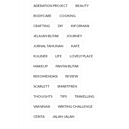
ADERATION PROJECT
BEAUTY
BODYCARE
COOKING
CRAFTING
DIY
INFORMASI
JELAJAH BLITAR
JOURNEY
JURNAL TAHUNAN
KAFE
KULINER
LIFE
LOVELY PLACE
MAKEUP
PANTAI BLITAR
REKOMENDASI
REVIEW
SCARLETT
SMARTFREN
THOUGHTS
TIPS
TRAVELLING
VAKSINASI
WRITING CHALLENGE
CERITA
JALAN-JALAN