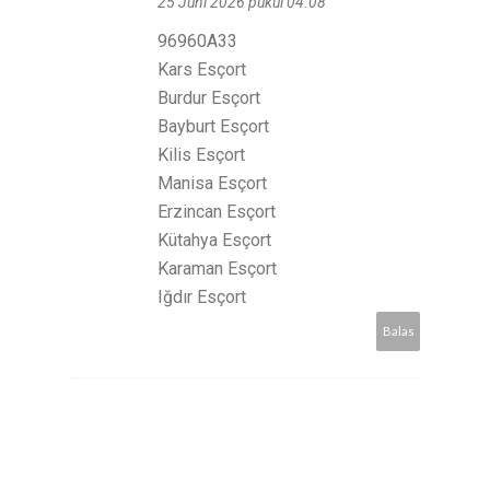
25 Juni 2026 pukul 04.08
96960A33
Kars Esçort
Burdur Esçort
Bayburt Esçort
Kilis Esçort
Manisa Esçort
Erzincan Esçort
Kütahya Esçort
Karaman Esçort
Iğdır Esçort
Balas