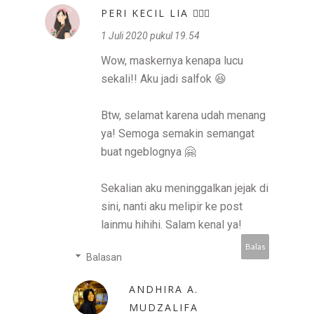
PERI KECIL LIA 🧚🏻‍♀️
1 Juli 2020 pukul 19.54
Wow, maskernya kenapa lucu
sekali!! Aku jadi salfok 😆
Btw, selamat karena udah menang
ya! Semoga semakin semangat
buat ngeblognya 🤗
Sekalian aku meninggalkan jejak di
sini, nanti aku melipir ke post
lainmu hihihi. Salam kenal ya!
Balas
Balasan
ANDHIRA A.
MUDZALIFA