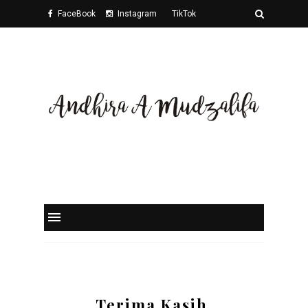
FaceBook
Instagram
TikTok
Twitter
Terima Kasih,