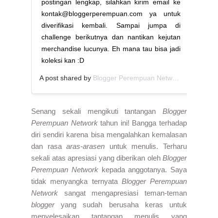
postingan lengkap, silahkan kirim email ke
kontak@bloggerperempuan.com ya untuk
diverifikasi kembali. Sampai jumpa di
challenge berikutnya dan nantikan kejutan
merchandise lucunya. Eh mana tau bisa jadi
koleksi kan :D
A post shared by
Blogger Perempuan Network
(@blogger
Senang sekali mengikuti tantangan
Blogger
Perempuan Network
tahun ini! Bangga terhadap
diri sendiri karena bisa mengalahkan kemalasan
dan rasa
aras-arasen
untuk menulis. Terharu
sekali atas apresiasi yang diberikan oleh
Blogger
Perempuan Network
kepada anggotanya. Saya
tidak menyangka ternyata
Blogger Perempuan
Network
sangat mengapresiasi teman-teman
blogger
yang sudah berusaha keras untuk
menyelesaikan tantangan menulis yang