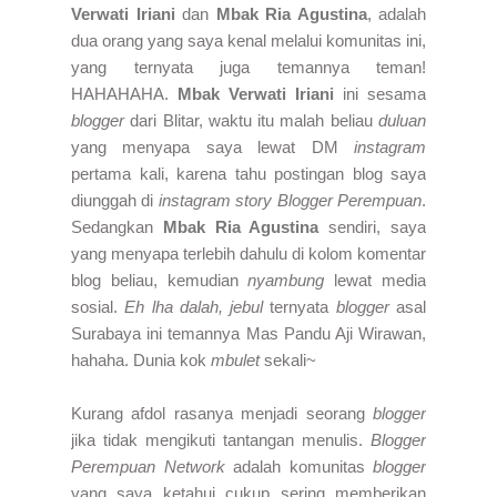
Verwati Iriani
dan
Mbak Ria Agustina
, adalah
dua orang yang saya kenal melalui komunitas ini,
yang ternyata juga temannya teman!
HAHAHAHA.
Mbak Verwati Iriani
ini sesama
blogger
dari Blitar, waktu itu malah beliau
duluan
yang menyapa saya lewat DM
instagram
pertama kali, karena tahu postingan blog saya
diunggah di
instagram story
Blogger Perempuan
.
Sedangkan
Mbak Ria Agustina
sendiri, saya
yang menyapa terlebih dahulu di kolom komentar
blog beliau, kemudian
nyambung
lewat media
sosial.
Eh lha dalah, jebul
ternyata
blogger
asal
Surabaya ini temannya Mas Pandu Aji Wirawan,
hahaha. Dunia kok
mbulet
sekali~
Kurang afdol rasanya menjadi seorang
blogger
jika tidak mengikuti tantangan menulis.
Blogger
Perempuan Network
adalah komunitas
blogger
yang saya ketahui cukup sering memberikan