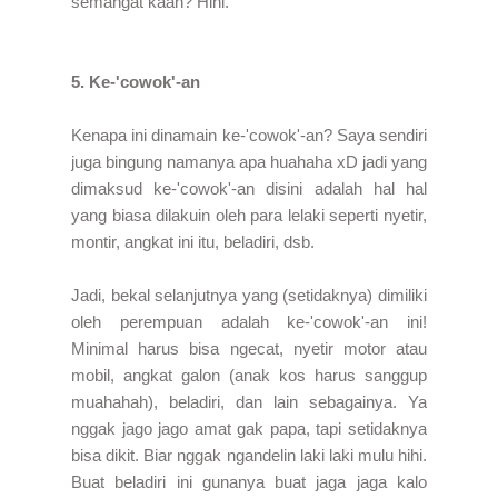
semangat kaan? Hihi.
5. Ke-'cowok'-an
Kenapa ini dinamain ke-'cowok'-an? Saya sendiri
juga bingung namanya apa huahaha xD jadi yang
dimaksud ke-'cowok'-an disini adalah hal hal
yang biasa dilakuin oleh para lelaki seperti nyetir,
montir, angkat ini itu, beladiri, dsb.
Jadi, bekal selanjutnya yang (setidaknya) dimiliki
oleh perempuan adalah ke-'cowok'-an ini!
Minimal harus bisa ngecat, nyetir motor atau
mobil, angkat galon (anak kos harus sanggup
muahahah), beladiri, dan lain sebagainya. Ya
nggak jago jago amat gak papa, tapi setidaknya
bisa dikit. Biar nggak ngandelin laki laki mulu hihi.
Buat beladiri ini gunanya buat jaga jaga kalo