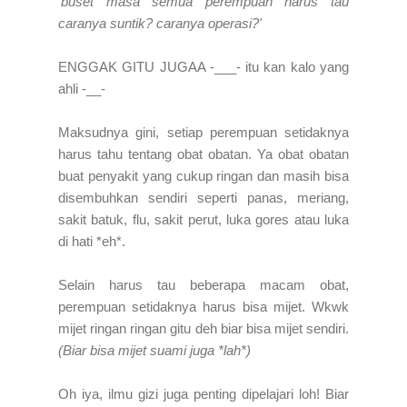
'buset masa semua perempuan harus tau
caranya suntik? caranya operasi?'
ENGGAK GITU JUGAA -___- itu kan kalo yang
ahli -__-
Maksudnya gini, setiap perempuan setidaknya
harus tahu tentang obat obatan. Ya obat obatan
buat penyakit yang cukup ringan dan masih bisa
disembuhkan sendiri seperti panas, meriang,
sakit batuk, flu, sakit perut, luka gores atau luka
di hati *eh*.
Selain harus tau beberapa macam obat,
perempuan setidaknya harus bisa mijet. Wkwk
mijet ringan ringan gitu deh biar bisa mijet sendiri.
(Biar bisa mijet suami juga *lah*)
Oh iya, ilmu gizi juga penting dipelajari loh! Biar