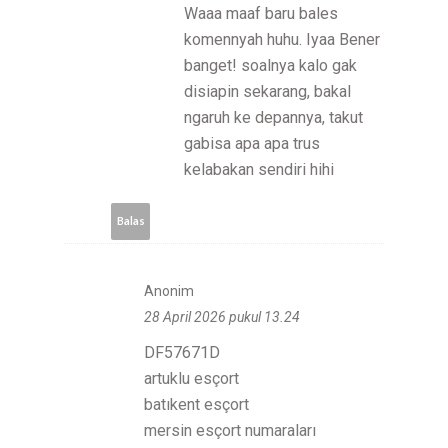
Waaa maaf baru bales
komennyah huhu. Iyaa Bener
banget! soalnya kalo gak
disiapin sekarang, bakal
ngaruh ke depannya, takut
gabisa apa apa trus
kelabakan sendiri hihi
Balas
Anonim
28 April 2026 pukul 13.24
DF57671D
artuklu esçort
batıkent esçort
mersin esçort numaraları