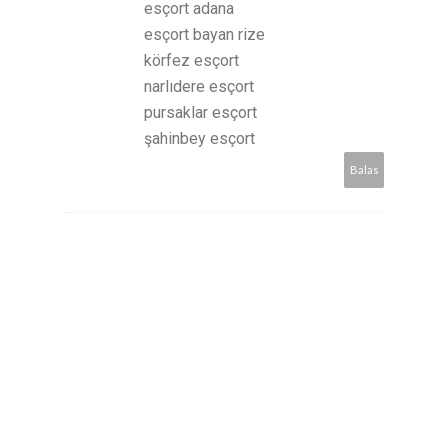
esçort adana
esçort bayan rize
körfez esçort
narlıdere esçort
pursaklar esçort
şahinbey esçort
Balas