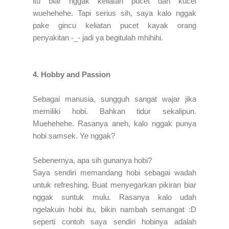
itu biar nggak keliatan pucet dan kucel
wuehehehe. Tapi serius sih, saya kalo nggak
pake gincu keliatan pucet kayak orang
penyakitan -_- jadi ya begitulah mhihihi.
4. Hobby and Passion
Sebagai manusia, sungguh sangat wajar jika
memiliki hobi. Bahkan tidur sekalipun.
Muehehehe. Rasanya aneh, kalo nggak punya
hobi samsek. Ye nggak?
Sebenernya, apa sih gunanya hobi?
Saya sendiri memandang hobi sebagai wadah
untuk refreshing. Buat menyegarkan pikiran biar
nggak suntuk mulu. Rasanya kalo udah
ngelakuin hobi itu, bikin nambah semangat :D
seperti contoh saya sendiri hobinya adalah