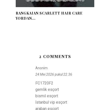
RANGKAIAN SCARLETT HAIR CARE
YORDAN...
2 COMMENTS
Anonim
24 Mei 2026 pukul 22.36
FC1720F2
gemlik esçort
bismil esçort
İstanbul vip esçort
araban esçort