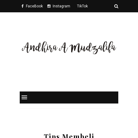
FaceBook
Instagram
TikTok
Twitter
Tips Membeli