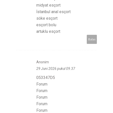
midyat esçort
İstanbul anal esçort
söke esçort
esçort bolu
artuklu esçort
Balas
Anonim
29 Juni 2026 pukul 09.37
053347D5
Forum
Forum
Forum
Forum
Forum