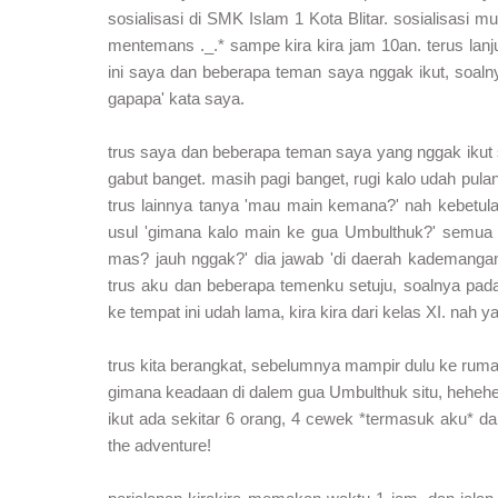
sosialisasi di SMK Islam 1 Kota Blitar. sosialisasi 
mentemans ._.* sampe kira kira jam 10an. terus lanj
ini saya dan beberapa teman saya nggak ikut, soaln
gapapa' kata saya.
trus saya dan beberapa teman saya yang nggak ikut so
gabut banget. masih pagi banget, rugi kalo udah pulang
trus lainnya tanya 'mau main kemana?' nah kebetulan
usul 'gimana kalo main ke gua Umbulthuk?' semua
mas? jauh nggak?' dia jawab 'di daerah kademangan
trus aku dan beberapa temenku setuju, soalnya pad
ke tempat ini udah lama, kira kira dari kelas XI. nah 
trus kita berangkat, sebelumnya mampir dulu ke rumahk
gimana keadaan di dalem gua Umbulthuk situ, hehehe. 
ikut ada sekitar 6 orang, 4 cewek *termasuk aku* dan
the adventure!