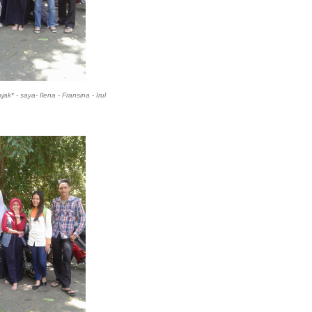
k* - saya- Ilena - Fransina - Irul