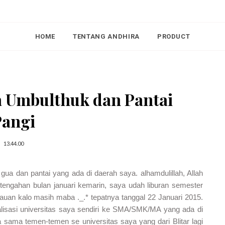
HOME
TENTANG ANDHIRA
PRODUCT
a Umbulthuk dan Pantai
Pangi
13.44.00
ua dan pantai yang ada di daerah saya. alhamdulillah, Allah
ertengahan bulan januari kemarin, saya udah liburan semester
auan kalo masih maba ._.* tepatnya tanggal 22 Januari 2015.
ialisasi universitas saya sendiri ke SMA/SMK/MA yang ada di
ya sama temen-temen se universitas saya yang dari Blitar lagi