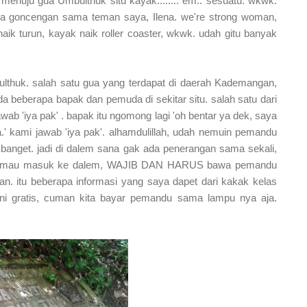
menuju gua Umbulthuk situ kayak........ em.. sesuatu. wkwk.
ya goncengan sama teman saya, Ilena. we're strong woman,
, naik turun, kayak naik roller coaster, wkwk. udah gitu banyak
ulthuk. salah satu gua yang terdapat di daerah Kademangan,
 ada beberapa bapak dan pemuda di sekitar situ. salah satu dari
ab 'iya pak' . bapak itu ngomong lagi 'oh bentar ya dek, saya
.' kami jawab 'iya pak'. alhamdulillah, udah nemuin pemandu
 banget. jadi di dalem sana gak ada penerangan sama sekali,
alo mau masuk ke dalem, WAJIB DAN HARUS bawa pemandu
jalan. itu beberapa informasi yang saya dapet dari kakak kelas
ni gratis, cuman kita bayar pemandu sama lampu nya aja.