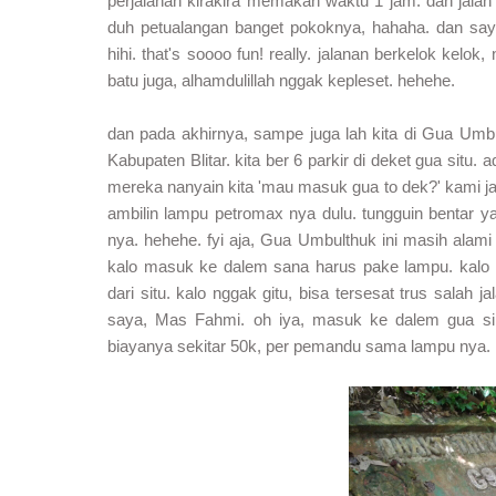
perjalanan kirakira memakan waktu 1 jam. dan jalan 
duh petualangan banget pokoknya, hahaha. dan sa
hihi. that's soooo fun! really. jalanan berkelok kelok
batu juga, alhamdulillah nggak kepleset. hehehe.
dan pada akhirnya, sampe juga lah kita di Gua Umb
Kabupaten Blitar. kita ber 6 parkir di deket gua situ.
mereka nanyain kita 'mau masuk gua to dek?' kami jaw
ambilin lampu petromax nya dulu. tungguin bentar ya
nya. hehehe. fyi aja, Gua Umbulthuk ini masih alami
kalo masuk ke dalem sana harus pake lampu. k
dari situ. kalo nggak gitu, bisa tersesat trus salah 
saya, Mas Fahmi. oh iya, masuk ke dalem gua si
biayanya sekitar 50k, per pemandu sama lampu nya.