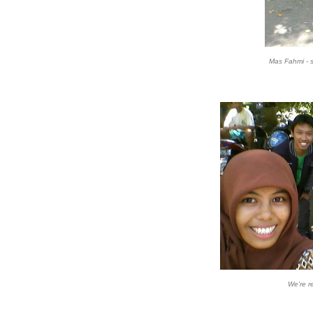
Mas Fahmi - sa
We're r