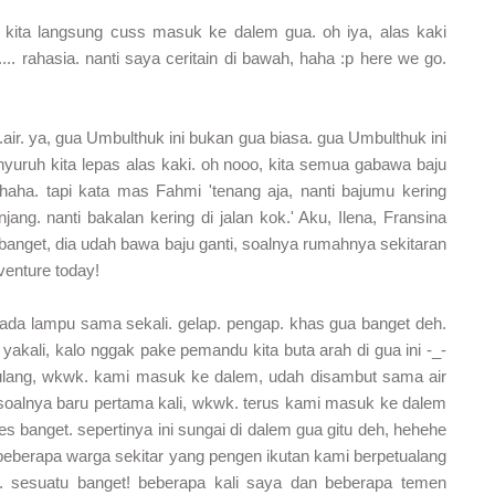
, kita langsung cuss masuk ke dalem gua. oh iya, alas kaki
.... rahasia. nanti saya ceritain di bawah, haha :p here we go.
..air. ya, gua Umbulthuk ini bukan gua biasa. gua Umbulthuk ini
nyuruh kita lepas alas kaki. oh nooo, kita semua gabawa baju
ahaha. tapi kata mas Fahmi 'tenang aja, nanti bajumu kering
njang. nanti bakalan kering di jalan kok.' Aku, Ilena, Fransina
banget, dia udah bawa baju ganti, soalnya rumahnya sekitaran
dventure today!
k ada lampu sama sekali. gelap. pengap. khas gua banget deh.
akali, kalo nggak pake pemandu kita buta arah di gua ini -_-
pulang, wkwk. kami masuk ke dalem, udah disambut sama air
 soalnya baru pertama kali, wkwk. terus kami masuk ke dalem
eres banget. sepertinya ini sungai di dalem gua gitu deh, hehehe
beberapa warga sekitar yang pengen ikutan kami berpetualang
a. sesuatu banget! beberapa kali saya dan beberapa temen