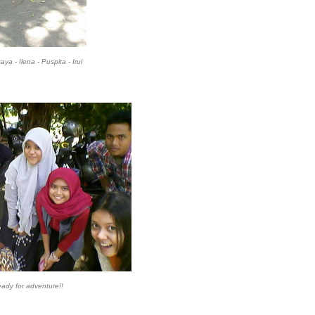
ya - Ilena - Puspita - Irul
eady for adventure!!