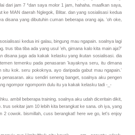
mulai dari jam 7 *dan saya molor 1 jam, hahaha. maafkan saya,
ut ke MAN daerah Nglegok, Blitar. dan yang sosialisasi kedua
ya disana yang dibutuhin cuman beberapa orang aja. 'oh oke,
sialisasi kedua ini galau, bingung mau ngapain. soalnya lagi
. trus tiba tiba ada yang usul 'eh, gimana kalo kita main aja?'
 disana juga ada kakak kelasku yang ikutan sosialisasi. dia
 temen temenku pada penasaran 'kayaknya seru, itu dimana
 situ kok. seru pokoknya. ayo daripada gabut mau ngapain.'
a penasaran. aku sendiri seneng banget, soalnya aku pengen
yang ngompor ngomporin dulu itu ya kakak kelasku tadi -_-
u. ambil beberapa training. soalnya aku udah diceritain dikit,
trus sekitar jam 10 lebih kita berangkat ke sana. oh iya, yang
 2 cowok. bismillah, cuss berangkat! here we go, let's enjoy