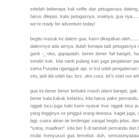
setelah beberapa kali selfie dan petugasnya dateng
harus dilepas, kata petugasnya. soalnya, gua nya.....
we're ready for adventure today!
begitu masuk ke dalem gua, kami dikejutkan oleh......
dalemnya ada airnya. itulah kenapa tadi petugasnya 
ganti -_-oke, gapapalah. bener bener fail banget, h
sendiri kok. kita nanti pulang kan juga perjalanan pa
sama Puspita ngangguk aja. si Irul udah pengalaman 
situ, jadi dia udah tau. bzz. oke cuss, let's start our a
gua ini bener bener terbukti masih alami banget, ga
bener kata kakak kelasku, kita harus pake pemandu. y
nggak lucu juga kalo kami nyasar trus nggak bisa 
yang tingginya se pinggul orang dewasa. kaget juga,
lagi, suara aliran air terdengar sangat begitu jelas. d
*sotoy, maafkan*. kita ber 6 di tambah pemandu dan 
mulai menyusuri gua tersebut. duh, sensasinyaaa