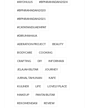
#AYONULIS
#BPNRAMADAN2024
#BPNRAMADAN2020
#BPNRAMADAN2021
#CATATANDUAEMPAT
#DIRUMAHAJA
ADERATION PROJECT
BEAUTY
BODYCARE
COOKING
CRAFTING
DIY
INFORMASI
JELAJAH BLITAR
JOURNEY
JURNAL TAHUNAN
KAFE
KULINER
LIFE
LOVELY PLACE
MAKEUP
PANTAI BLITAR
REKOMENDASI
REVIEW